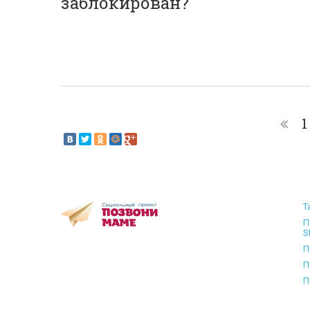
заблокирован?
1
Т
П
S
П
П
П