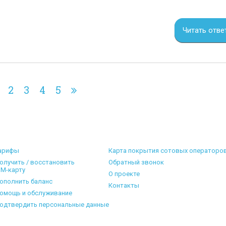
Читать отве
2
3
4
5
арифы
Карта покрытия сотовых операторо
олучить / восстановить
Обратный звонок
IM-карту
О проекте
ополнить баланс
Контакты
омощь и обслуживание
одтвердить персональные данные