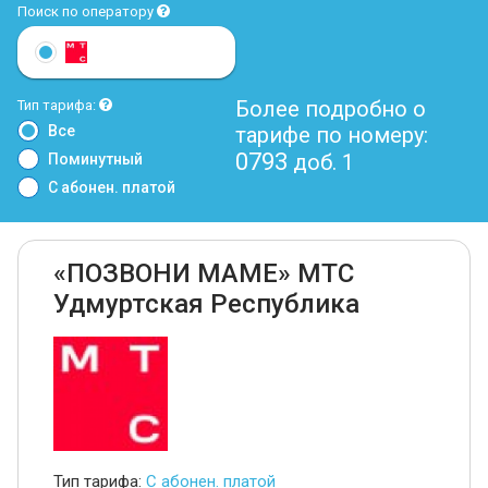
Поиск по оператору
Более подробно о
Тип тарифа:
Все
тарифе по номеру:
0793
доб. 1
Поминутный
С абонен. платой
«ПОЗВОНИ МАМЕ» МТС
Удмуртская Республика
Тип тарифа:
С абонен. платой