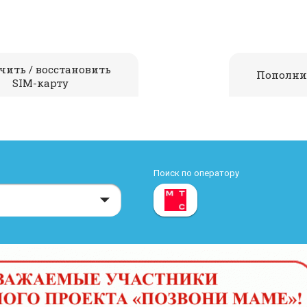
чить / восстановить
Пополни
SIM-карту
Поиск по оператору