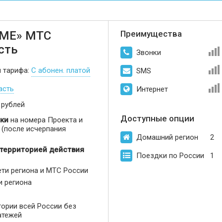
МЕ» МТС
Преимущества
сть
Звонки
п тарифа:
С абонен. платой
SMS
асть
Интернет
 рублей
Доступные опции
ки
на номера Проекта и
(после исчерпания
Домашний регион
2
 территорией действия
Поездки по России
1
ети региона и МТС России
и региона
тории всей России без
атежей