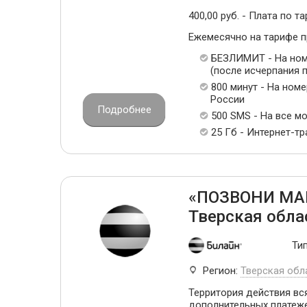
400,00 руб. - Плата по та
Ежемесячно на тарифе 
БЕЗЛИМИТ - На ном
(после исчерпания п
800 минут - На ном
России
Подробнее
500 SMS - На все м
25 Гб - Интернет-т
«ПОЗВОНИ МА
Тверская обла
Ти
Регион:
Тверская обл
Территория действия вся
дополнительных платеж