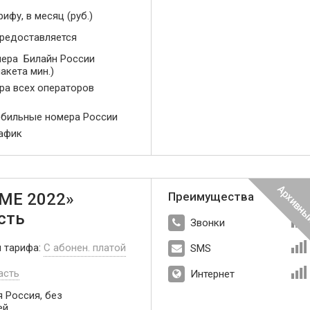
рифу, в месяц (руб.)
предоставляется
ера Билайн России
акета мин.)
ера всех операторов
обильные номера России
рафик
МЕ 2022»
Преимущества
сть
Звонки
п тарифа:
С абонен. платой
SMS
асть
Интернет
 Россия, без
ей