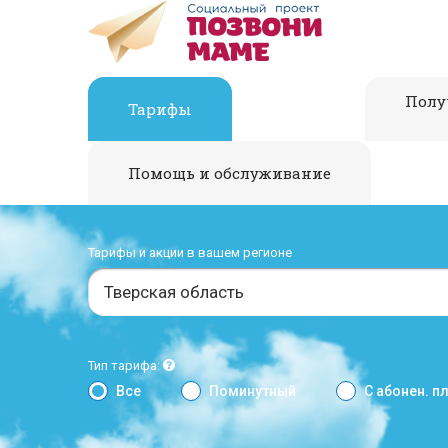
Полу
Тарифы
Помощь и обслуживание
Тарифы и акции в вашем регионе
Тверская область
Тип тарифа:
Все
Поминутный
С абонен. п