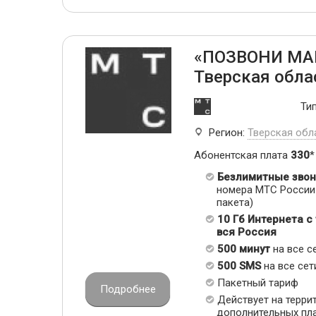
«ПОЗВОНИ МА
Тверская обла
Ти
Регион:
Тверская обл
Абонентская плата
330
*
Безлимитные звон
номера МТС России 
пакета)
10 Гб Интернета с
вся Россия
500 минут
на все с
500 SMS
на все сет
Пакетный тариф
Подробнее
Действует на терри
дополнительных пл