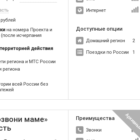
асть
Интернет
 рублей
Доступные опции
ки
на номера Проекта и
(после исчерпания
Домашний регион
2
 территорией действия
Поездки по России
1
ети региона и МТС России
и региона
тории всей России без
атежей
озвони маме»
Преимущества
сть
Звонки