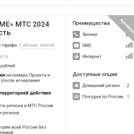
МЕ» МТС 2024
Преимущества
сть
Звонки
п тарифа:
С абонен. платой
SMS
асть
Интернет
 рублей
Доступные опции
ки
на номера Проекта и
(после исчерпания
Домашний регион
2
 территорией действия
Поездки по России
1
ети региона и МТС России
и региона
тории всей России без
атежей