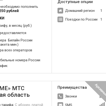
Доступные опции
 необходимо пополнить
Домашний регион
1
250 рублей
ЖИ
Поездки по России
1
рифу, в месяц (руб.)
предоставляется
ера Билайн России
акета мин.)
ера всех операторов
обильные номера России
рафик
МЕ» МТС
Преимущества
ая область
Звонки
п тарифа:
С абонен. платой
SMS