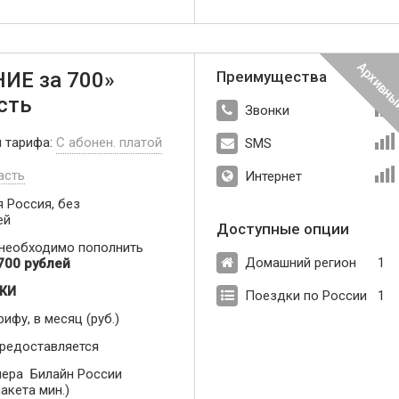
ИЕ за 700»
Преимущества
сть
Звонки
п тарифа:
С абонен. платой
SMS
асть
Интернет
 Россия, без
ей
Доступные опции
 необходимо пополнить
Домашний регион
1
700 рублей
ЖИ
Поездки по России
1
рифу, в месяц (руб.)
предоставляется
ера Билайн России
акета мин.)