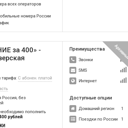
мера всех операторов
мобильные номера России
рафик
Е за 400» -
Преимущества
верская
Звонки
SMS
п тарифа:
С абонен. платой
Интернет
асть
Доступные опции
 Россия, без
ей
Домашний регион
1
 необходимо пополнить
400 рублей
Поездки по России
1
ЖИ