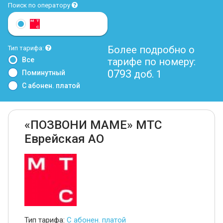
Поиск по оператору
Более подробно о
Тип тарифа:
Все
тарифе по номеру:
0793
доб. 1
Поминутный
С абонен. платой
«ПОЗВОНИ МАМЕ» МТС
Еврейская АО
Тип тарифа:
С абонен. платой