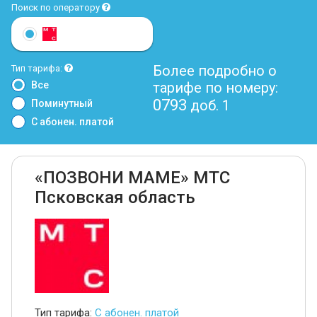
Поиск по оператору
Более подробно о
Тип тарифа:
Все
тарифе по номеру:
0793
доб. 1
Поминутный
С абонен. платой
«ПОЗВОНИ МАМЕ» МТС
Псковская область
Тип тарифа:
С абонен. платой