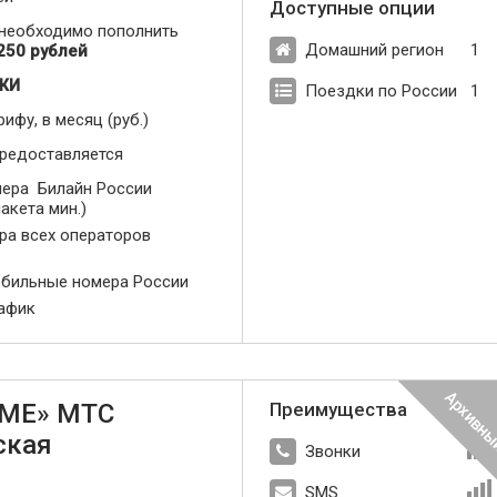
Доступные опции
 необходимо пополнить
Домашний регион
1
250 рублей
ЖИ
Поездки по России
1
рифу, в месяц (руб.)
предоставляется
ера Билайн России
акета мин.)
ера всех операторов
обильные номера России
рафик
МЕ» МТС
Преимущества
ская
Звонки
SMS