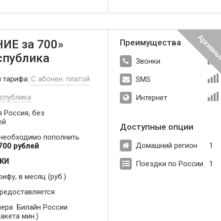
ИЕ за 700»
Преимущества
спублика
Звонки
п тарифа:
С абонен. платой
SMS
спублика
Интернет
 Россия, без
ей
Доступные опции
 необходимо пополнить
Домашний регион
1
700 рублей
ЖИ
Поездки по России
1
рифу, в месяц (руб.)
предоставляется
ера Билайн России
акета мин.)