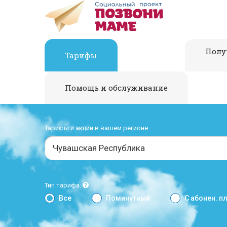
Полу
Тарифы
Помощь и обслуживание
Тарифы и акции в вашем регионе
Чувашская Республика
Тип тарифа:
Все
Поминутный
С абонен. п