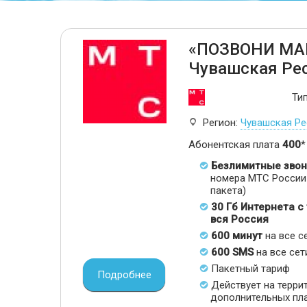
«ПОЗВОНИ МА
Чувашская Ре
Ти
Регион:
Чувашская Ре
Абонентская плата
400
*
Безлимитные звон
номера МТС России 
пакета)
30 Гб Интернета с
вся Россия
600 минут
на все с
600 SMS
на все сет
Пакетный тариф
Подробнее
Действует на терри
дополнительных пл