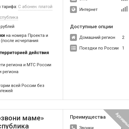
п тарифа:
С абонен. платой
Интернет
спублика
Доступные опции
 рублей
ки
на номера Проекта и
Домашний регион
2
(после исчерпания
Поездки по России
1
 территорией действия
ети региона и МТС России
и региона
тории всей России без
атежей
озвони маме»
Преимущества
спублика
Звонки