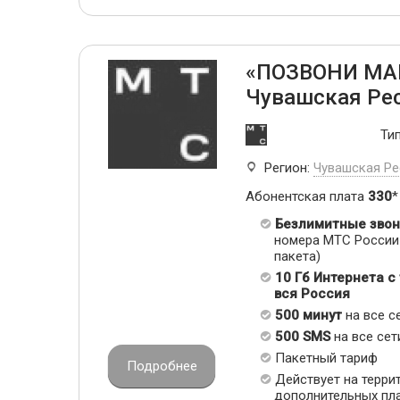
«ПОЗВОНИ МА
Чувашская Ре
Ти
Регион:
Чувашская Ре
Абонентская плата
330
*
Безлимитные звон
номера МТС России 
пакета)
10 Гб Интернета с
вся Россия
500 минут
на все с
500 SMS
на все сет
Пакетный тариф
Подробнее
Действует на терри
дополнительных пл