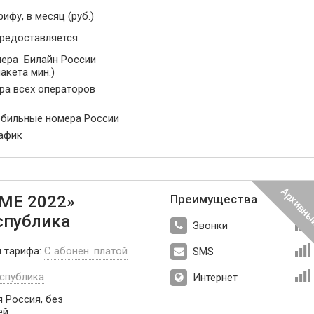
рифу, в месяц (руб.)
предоставляется
ера Билайн России
акета мин.)
ера всех операторов
обильные номера России
рафик
МЕ 2022»
Преимущества
спублика
Звонки
п тарифа:
С абонен. платой
SMS
спублика
Интернет
 Россия, без
ей