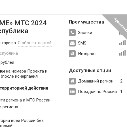
МЕ» МТС 2024
Преимущества
спублика
Звонки
п тарифа:
С абонен. платой
SMS
спублика
Интернет
 рублей
Доступные опции
ки
на номера Проекта и
(после исчерпания
Домашний регион
2
 территорией действия
Поездки по России
1
ети региона и МТС России
и региона
тории всей России без
атежей