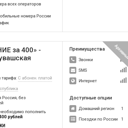
мера всех операторов
мобильные номера России
рафик
Е за 400» -
Преимущества
Чувашская
Звонки
SMS
п тарифа:
С абонен. платой
Интернет
спублика
Доступные опции
 Россия, без
ей
Домашний регион
1
 необходимо пополнить
400 рублей
Поездки по России
1
ЖИ