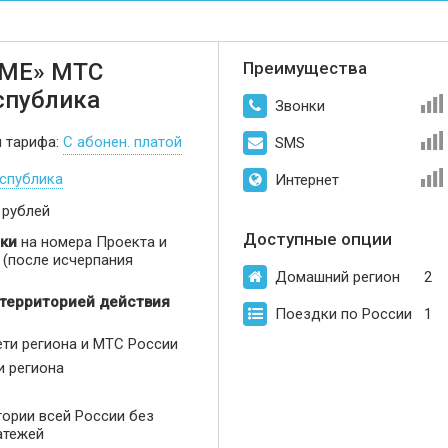
МЕ» МТС
Преимущества
спублика
Звонки
п тарифа:
С абонен. платой
SMS
спублика
Интернет
 рублей
Доступные опции
ки
на номера Проекта и
(после исчерпания
Домашний регион
2
 территорией действия
Поездки по России
1
ети региона и МТС России
и региона
тории всей России без
атежей