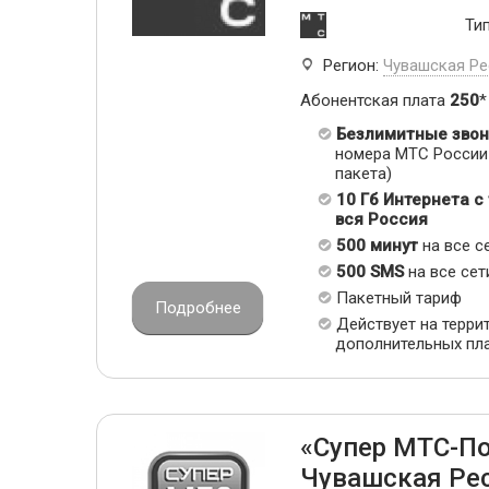
Ти
Регион:
Чувашская Ре
Абонентская плата
250
*
Безлимитные звон
номера МТС России 
пакета)
10 Гб Интернета с
вся Россия
500 минут
на все с
500 SMS
на все сет
Пакетный тариф
Подробнее
Действует на терри
дополнительных пл
«Супер МТС-П
Чувашская Ре