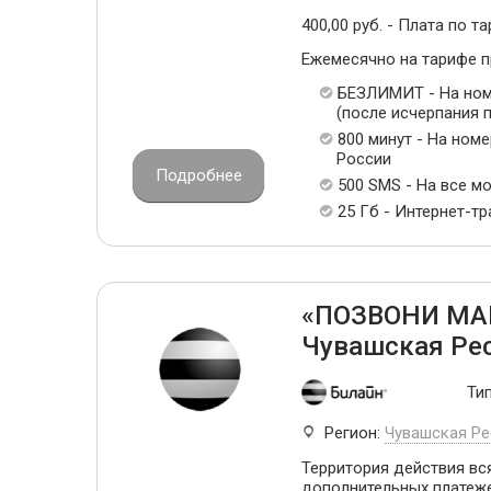
400,00 руб. - Плата по та
Ежемесячно на тарифе 
БЕЗЛИМИТ - На ном
(после исчерпания п
800 минут - На ном
России
Подробнее
500 SMS - На все м
25 Гб - Интернет-т
«ПОЗВОНИ МА
Чувашская Ре
Ти
Регион:
Чувашская Ре
Территория действия вся
дополнительных платеж