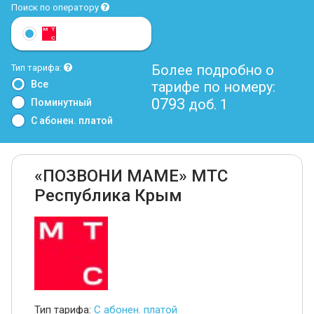
Поиск по оператору
Более подробно о
Тип тарифа:
Все
тарифе по номеру:
0793
доб. 1
Поминутный
С абонен. платой
«ПОЗВОНИ МАМЕ» МТС
Республика Крым
Тип тарифа:
С абонен. платой