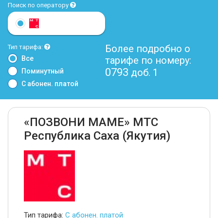
Поиск по оператору
Более подробно о
Тип тарифа:
Все
тарифе по номеру:
0793
доб. 1
Поминутный
С абонен. платой
«ПОЗВОНИ МАМЕ» МТС
Республика Саха (Якутия)
Тип тарифа:
С абонен. платой