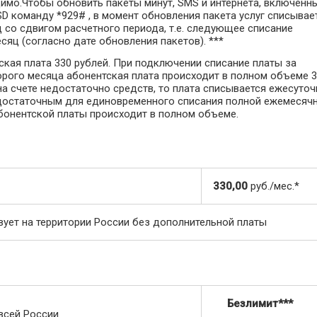
одимо.Чтобы обновить пакеты минут, SMS и интернета, включенн
SD команду *929# , в момент обновления пакета услуг списывае
 со сдвигом расчетного периода, т.е. следующее списание
сяц (согласно дате обновления пакетов). ***
ская плата 330 рублей. При подключении списание платы за
торого месяца абонентская плата происходит в полном объеме 
на счете недостаточно средств, то плата списывается ежесуточ
нет достаточным для единовременного списания полной ежемесяч
бонентской платы происходит в полном объеме.
330,00
руб./мес.*
вует на территории России без дополнительной платы
Безлимит***
всей России