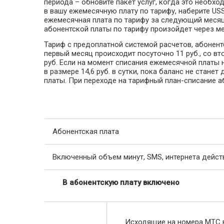
периода – обновите пакет услуг, когда это необх
в вашу ежемесячную плату по тарифу, наберите US
ежемесячная плата по тарифу за следующий месяц
абонентской платы по тарифу произойдет через ме
Тариф с предоплатной системой расчетов, абонент
первый месяц происходит посуточно 11 руб., со в
руб. Если на момент списания ежемесячной платы 
в размере 14,6 руб. в сутки, пока баланс не ста
платы. При переходе на тарифный план-списание а
Абонентская плата
Включенный объем минут, SMS, интернета дейст
В абонентскую плату включено
Исходящие на номера МТС 