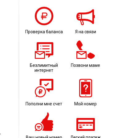
Проверка баланса
Я на связи
Безлимитный
Позвони маме
интернет
Пополни мне счет
Мой номер
о
Ваш новый номер
Легкий платеж