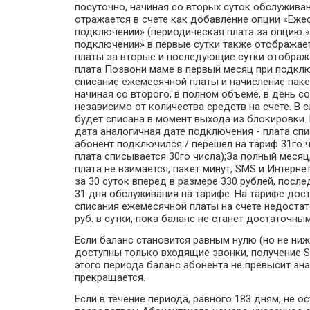
посуточно, начиная со вторых суток обслуживан
отражается в счете как добавление опции «Еже
подключении» (периодическая плата за опцию 
подключении» в первые сутки также отображаетс
платы за вторые и последующие сутки отобража
плата Позвони маме в первый месяц при подкл
списание ежемесячной платы и начисление паке
начиная со второго, в полном объеме, в день с
независимо от количества средств на счете. В 
будет списана в момент выхода из блокировки.
дата аналогичная дате подключения - плата спи
абонент подключился / перешел на тариф 31го 
плата списывается 30го числа);За полный месяц
плата не взимается, пакет минут, SMS и Интерне
за 30 суток вперед в размере 330 рублей, посл
31 дня обслуживания на тарифе. На тарифе дос
списания ежемесячной платы на счете недостат
руб. в сутки, пока баланс не станет достаточ
Если баланс становится равным нулю (но не ниже
доступны только входящие звонки, получение S
этого периода баланс абонента не превысит зна
прекращается.
Если в течение периода, равного 183 дням, не