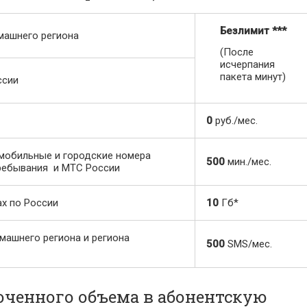
Безлимит
***
машнего региона
(После
исчерпания
пакета минут)
ссии
0
руб./мес.
мобильные и городские номера
500
мин./мес.
пребывания и МТС России
х по России
10
Гб*
ашнего региона и региона
500
SMS/мес.
юченного объема в абонентскую