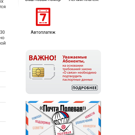
ых
тся
330
Автоплатеж
но
ной