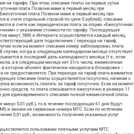
ия на тарифе. При этом, списание платы за первые сутки
суточная плата Позвони маме в первый месяц при
«Ежесуточная плата Позвони маме в первый месяц при
я в счете отдельной строкой по цене 0 рублей); списание
ется в счете как периодическая плата за опцию «Ежесуточная
ючении» с указанием стоимости по тарифу. Последующее
тов минут, SMS и Интернета осуществляется каждый месяц,
оответствующий дате подключения / перехода на тариф,
случае если на момент списания номер заблокирован, плата
 В случае, когда в следующем календарном месяце отсутствует
сывается в последний день календарного месяца (т.е., если
числа, а в следующем месяце нет 31го числа, ежемесячная
, в котором абонент фактически находился в блокировке -
та не предоставляется. При переходе на тариф плата взимается
едующее списание платы осуществляется посуточно, начиная с
тупна возможность платить за тариф посуточно. Если на момент
очно средств, то плата списывается ежесуточно в размере 11
ным для единовременного списания полной ежемесячной платы.
 минус 0,01 руб.), то в течение последующих 61 дня будут
MS и звонки на сервисные номера МТС. Если по истечении
чения 0,01 руб., возможность получения указанных услуг
 осуществляется пользование платными услугами МТС