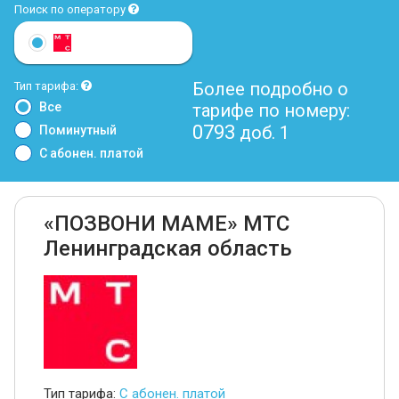
Поиск по оператору
Более подробно о
Тип тарифа:
Все
тарифе по номеру:
0793
доб. 1
Поминутный
С абонен. платой
«ПОЗВОНИ МАМЕ» МТС
Ленинградская область
Тип тарифа:
С абонен. платой