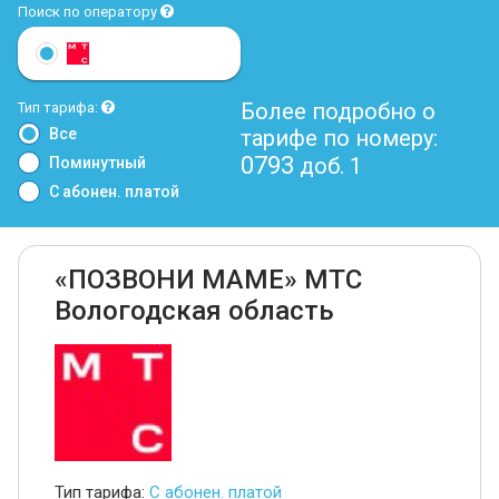
Поиск по оператору
Более подробно о
Тип тарифа:
Все
тарифе по номеру:
0793
доб. 1
Поминутный
С абонен. платой
«ПОЗВОНИ МАМЕ» МТС
Вологодская область
Тип тарифа:
С абонен. платой