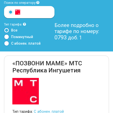
Поиск по оператору
Более подробно о
Тип тарифа:
Все
тарифе по номеру:
0793
доб. 1
Поминутный
С абонен. платой
«ПОЗВОНИ МАМЕ» МТС
Республика Ингушетия
Тип тарифа:
С абонен. платой