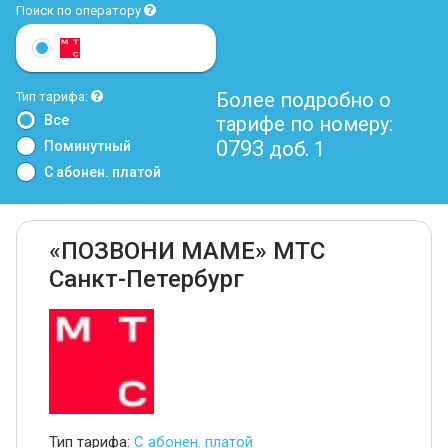
Поиск по оператору
Более подробно о
Тип тарифа:
Все
тарифе по номеру:
0793
доб. 1
Поминутный
С абонен. платой
«ПОЗВОНИ МАМЕ» МТС
Санкт-Петербург
Тип тарифа:
С абонен. платой