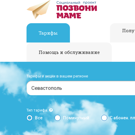
Полу
Тарифы
Помощь и обслуживание
Тарифы и акции в вашем регионе
Севастополь
Тип тарифа:
Все
Поминутный
С абонен. п