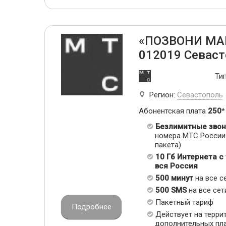
«ПОЗВОНИ МА
012019 Севас
Ти
Регион:
Севастополь
Абонентская плата
250
*
Безлимитные звон
номера МТС России 
пакета)
10 Гб Интернета с
вся Россия
500 минут
на все с
500 SMS
на все сет
Пакетный тариф
Подробнее
Действует на терри
дополнительных пл