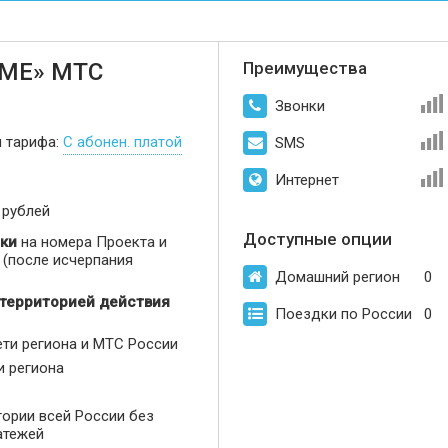
МЕ» МТС
Преимущества
Звонки
п тарифа:
С абонен. платой
SMS
Интернет
 рублей
Доступные опции
ки
на номера Проекта и
(после исчерпания
Домашний регион
0
 территорией действия
Поездки по России
0
ети региона и МТС России
и региона
тории всей России без
атежей