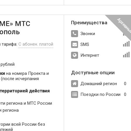
МЕ» МТС
Преимущества
тополь
Звонки
п тарифа:
С абонен. платой
SMS
Интернет
 рублей
Доступные опции
ки
на номера Проекта и
(после исчерпания
Домашний регион
0
 территорией действия
Поездки по России
0
ети региона и МТС России
и региона
тории всей России без
атежей