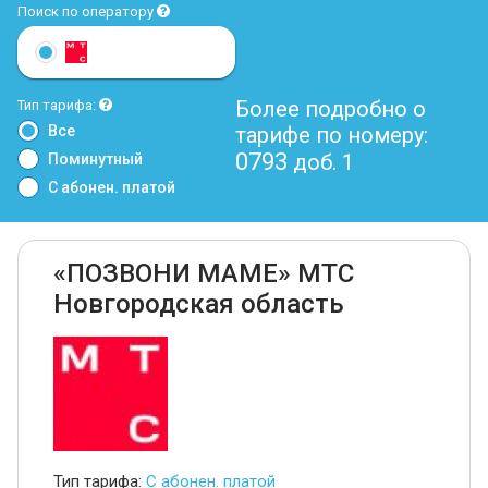
Поиск по оператору
Более подробно о
Тип тарифа:
Все
тарифе по номеру:
0793
доб. 1
Поминутный
С абонен. платой
«ПОЗВОНИ МАМЕ» МТС
Новгородская область
Тип тарифа:
С абонен. платой