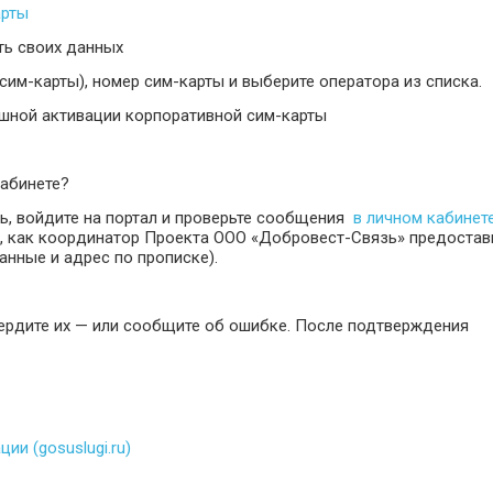
арты
ть своих данных
им-карты), номер сим-карты и выберите оператора из списка.
ешной активации корпоративной сим-карты
кабинете?
сь, войдите на портал и проверьте сообщения
в личном кабинет
о, как координатор Проекта ООО «Добровест-Связь» предостав
нные и адрес по прописке).
вердите их — или сообщите об ошибке. После подтверждения
и (gosuslugi.ru)