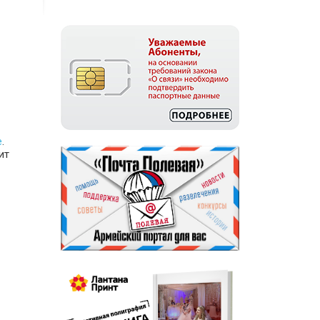
е
.
ит