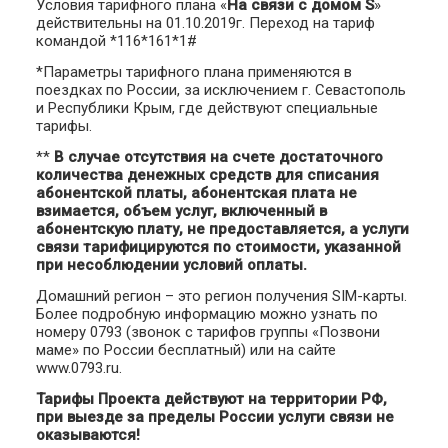
Условия тарифного плана «
На связи с домом S
»
действительны на 01.10.2019г. Переход на тариф
командой *116*161*1#
*Параметры тарифного плана применяются в
поездках по России, за исключением г. Севастополь
и Республики Крым, где действуют специальные
тарифы.
**
В случае отсутствия на счете достаточного
количества денежных средств для списания
абонентской платы, абонентская плата не
взимается, объем услуг, включенный в
абонентскую плату, не предоставляется, а услуги
связи тарифицируются по стоимости, указанной
при несоблюдении условий оплаты.
Домашний регион – это регион получения SIM-карты.
Более подробную информацию можно узнать по
номеру 0793 (звонок с тарифов группы «Позвони
маме» по России бесплатный) или на сайте
www.0793.ru.
Тарифы Проекта действуют на территории РФ,
при выезде за пределы России услуги связи не
оказываются!