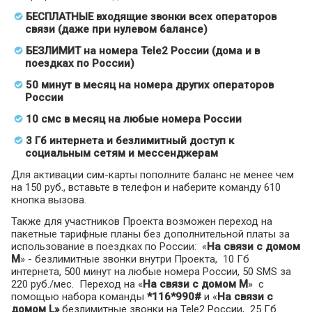
БЕСПЛАТНЫЕ входящие звонки всех операторов
связи (даже при нулевом балансе)
БЕЗЛИМИТ на номера
Tele
2 России (дома и в
поездках по России)
50 минут в месяц на номера других операторов
России
10 смс в месяц на любые номера России
3 Гб интернета и безлимитный доступ к
социальным сетям и мессенджерам
Для активации сим-карты пополните баланс не менее чем
на 150 руб., вставьте в телефон и наберите команду 610
кнопка вызова.
Также для участников Проекта возможен переход на
пакетные тарифные планы без дополнительной платы за
использование в поездках по России: «
На связи с домом
M
» - безлимитные звонки внутри Проекта, 10 Гб
интернета, 500 минут на любые номера России, 50 SMS за
220 руб./мес. Переход на «
На связи с домом M
» с
помощью набора команды
*116*990#
и «
На связи с
домом L
»
безлимитные звонки на Tele2 России, 25 Гб