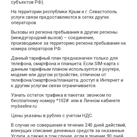
субъектов РФ).
На территории республики Крым и г. Севастополь
услуги связи предоставляются в сетях других
операторов.
Вызовы из региона пребывания в другие регионы
(междугородний вызов) – соединение,
производимое за территорию региона пребывания на
номера операторов РФ.
Данный тарифный план предназначен только для
телефона, смартфона и планшета. Если SIM-карта с
данным тарифным планом используется в роутере,
модеме или другом устройстве, отличном от
телефона/смартфона/планшета, доступ в Интернет и
к другим услугам связи ограничивается.
Узнать остаток трафика в пакетах: звонком по
бесплатному номеру *102# или в Личном кабинете
my.beeline.ru
Цены указаны в рублях с учетом НДС.
В случае не совершения в течение 240 дней действий,
влекущих списание денежных средств за оказанные
Услуги, а также в том случае, если в течение 90 дней