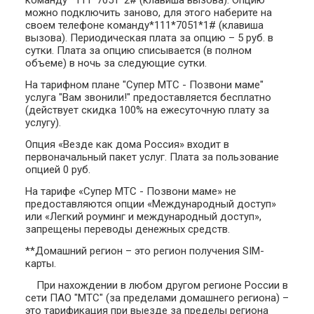
можно подключить заново, для этого наберите на
своем телефоне команду*111*7051*1# (клавиша
вызова). Периодическая плата за опцию – 5 руб. в
сутки. Плата за опцию списывается (в полном
объеме) в ночь за следующие сутки.
На тарифном плане "Супер МТС - Позвони маме"
услуга "Вам звонили!" предоставляется бесплатно
(действует скидка 100% на ежесуточную плату за
услугу).
Опция «Везде как дома Россия» входит в
первоначальный пакет услуг. Плата за пользование
опцией 0 руб.
На тарифе «Супер МТС - Позвони маме» не
предоставляются опции «Международный доступ»
или «Легкий роуминг и международный доступ»,
запрещены переводы денежных средств.
**Домашний регион – это регион получения SIM-
карты.
При нахождении в любом другом регионе России в
сети ПАО "МТС" (за пределами домашнего региона) –
это тарификация при выезде за пределы региона