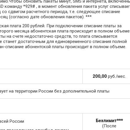
одимо.Чтобы обновить пакеты минут, SMS и интернета, включенн
SD команду *929# , в момент обновления пакета услуг списывае
 со сдвигом расчетного периода, т.е. следующее списание
сяц (согласно дате обновления пакетов). ***
ская плата 200 рублей. При подключении списание платы за
 второго месяца абонентская плата происходит в полном объеме
ты на счете недостаточно средств, то плата списывается
с не станет достаточным для единовременного списания полной
ан-списание абонентской платы происходит в полном объеме.
200,00
руб./мес.
вует на территории России без дополнительной платы
Безлимит***
всей России
(После