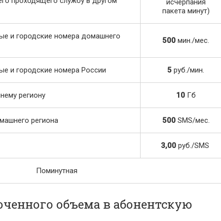
щего проходящего службу в другом
исчерпания
пакета минут)
ые и городские номера домашнего
500
мин./мес.
ые и городские номера России
5
руб./мин.
нему региону
10
Гб
машнего региона
500
SMS/мес.
3,00
руб./SMS
Поминутная
юченного объема в абонентскую