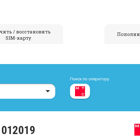
чить / восстановить
Пополни
SIM-карту
Поиск по оператору
012019