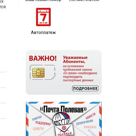
ых
тся
Автоплатеж