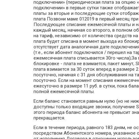
подключении» (периодическая плата за опцию «
подключении» в первые сутки также отображаетс
платы за вторые и последующие сутки отобража
плата Позвони маме 012019 в первый месяц при
Последующее списание ежемесячной платы и на
каждый месяц, начиная со второго, в полном о
на тариф, независимо от количества средств на
плата будет списана в момент выхода из блоки
отсутствует дата аналогичная дате подключени
(т.е., если абонент подключился / перешел на т
ежемесячная плата списывается 30го числа);За
блокировке - плата не взимается, пакет минут, 
плата взимается за 30 суток вперед в размере
посуточно, начиная с 31 дня обслуживания на т
посуточно. Если на момент списания ежемесячно
ежесуточно в размере 11 руб. в сутки, пока ба
полной ежемесячной платы.
Если баланс становится равным нулю (но не ниже
доступны только входящие звонки, получение S
этого периода баланс абонента не превысит зна
прекращается.
Если в течение периода, равного 183 дням, не
посредством Абонентского номера, указанное 
от исполнения Договора в отношении использо