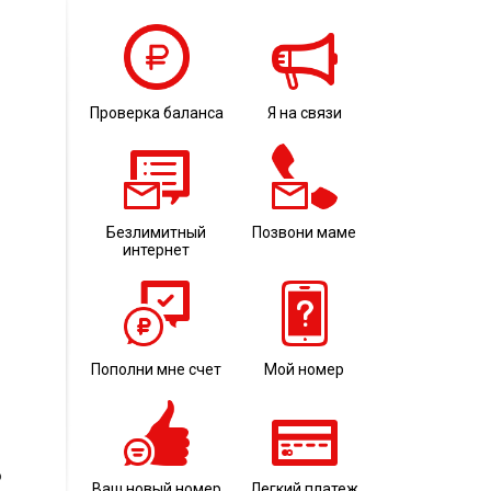
Проверка баланса
Я на связи
Безлимитный
Позвони маме
интернет
Пополни мне счет
Мой номер
о
Ваш новый номер
Легкий платеж