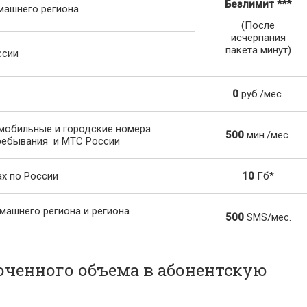
Безлимит
***
машнего региона
(После
исчерпания
пакета минут)
ссии
0
руб./мес.
мобильные и городские номера
500
мин./мес.
пребывания и МТС России
х по России
10
Гб*
ашнего региона и региона
500
SMS/мес.
юченного объема в абонентскую