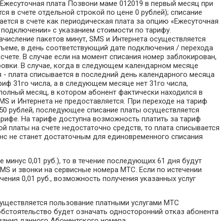
Ежесуточная плата Позвони маме 012019 в первый месяц при
я в счете отдельной строкой по цене 0 рублей); списание
ется в счете как периодическая плата за опцию «Ежесуточная
 подключении» с указанием стоимости по тарифу.
числение пакетов минут, SMS и Интернета осуществляется
бъеме, в день соответствующий дате подключения / перехода
 счете. В случае если на момент списания номер заблокирован,
ровки. В случае, когда в следующем календарном месяце
я - плата списывается в последний день календарного месяца
ариф 31го числа, а в следующем месяце нет 31го числа,
 полный месяц, в котором абонент фактически находился в
SMS и Интернета не предоставляется. При переходе на тариф
 250 рублей, последующее списание платы осуществляется
арифе. На тарифе доступна возможность платить за тариф
й платы на счете недостаточно средств, то плата списывается
ланс не станет достаточным для единовременного списания
 минус 0,01 руб.), то в течение последующих 61 дня будут
MS и звонки на сервисные номера МТС. Если по истечении
чения 0,01 руб., возможность получения указанных услуг
 осуществляется пользование платными услугами МТС
обстоятельство будет означать односторонний отказ абонента
вания данного Абонентского номера.