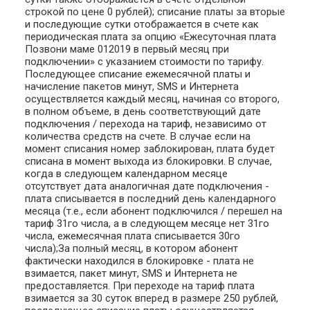
строкой по цене 0 рублей); списание платы за вторые
и последующие сутки отображается в счете как
периодическая плата за опцию «Ежесуточная плата
Позвони маме 012019 в первый месяц при
подключении» с указанием стоимости по тарифу.
Последующее списание ежемесячной платы и
начисление пакетов минут, SMS и Интернета
осуществляется каждый месяц, начиная со второго,
в полном объеме, в день соответствующий дате
подключения / перехода на тариф, независимо от
количества средств на счете. В случае если на
момент списания номер заблокирован, плата будет
списана в момент выхода из блокировки. В случае,
когда в следующем календарном месяце
отсутствует дата аналогичная дате подключения -
плата списывается в последний день календарного
месяца (т.е., если абонент подключился / перешел на
тариф 31го числа, а в следующем месяце нет 31го
числа, ежемесячная плата списывается 30го
числа);За полный месяц, в котором абонент
фактически находился в блокировке - плата не
взимается, пакет минут, SMS и Интернета не
предоставляется. При переходе на тариф плата
взимается за 30 суток вперед в размере 250 рублей,