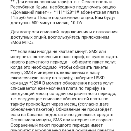
** Для использования тарифа в г. Севастополь и
Республика Крым, необходимо подключить опцию
«Домашний пакет+» *111*128*1# абонентская плата
115 руб./мес. После подключения опции, Вам будут
доступны 500 минут в месяц, 10 Гб.
Для контроля списаний, подключения и отключения
доступных опций, воспользуйтесь приложением
«Мой МТС».
*** Если вам иногда не хватает минут, SMS или
интернета, включенных в ваш тариф, не нужно ждать
нового расчетного периода – обновите пакет услуг,
когда это необходимо. Чтобы обновить пакеты
минут, SMS и интернета, включенных в вашу
ежемесячную плату по тарифу, наберите USSD
команду *929# В момент обновления пакета услуг
списывается ежемесячная плата по тарифу за
следующий месяц со сдвигом расчетного периода,
т.е. следующее списание абонентской платы по
тарифу произойдет через месяц (согласно дате
обновления пакетов). Обновление не произойдет,
если на балансе недостаточно денежных средств.
Оставшиеся минуты, SMS или интернет не сгорают.
Сохраненный пакет прошлого периода имеет
приоритет расходования перед основным пакетом