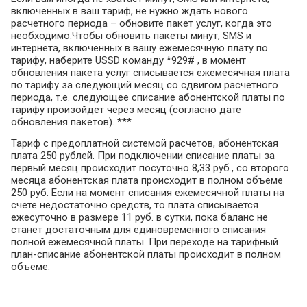
включенных в ваш тариф, не нужно ждать нового
расчетного периода – обновите пакет услуг, когда это
необходимо.Чтобы обновить пакеты минут, SMS и
интернета, включенных в вашу ежемесячную плату по
тарифу, наберите USSD команду *929# , в момент
обновления пакета услуг списывается ежемесячная плата
по тарифу за следующий месяц со сдвигом расчетного
периода, т.е. следующее списание абонентской платы по
тарифу произойдет через месяц (согласно дате
обновления пакетов). ***
Тариф с предоплатной системой расчетов, абонентская
плата 250 рублей. При подключении списание платы за
первый месяц происходит посуточно 8,33 руб., со второго
месяца абонентская плата происходит в полном объеме
250 руб. Если на момент списания ежемесячной платы на
счете недостаточно средств, то плата списывается
ежесуточно в размере 11 руб. в сутки, пока баланс не
станет достаточным для единовременного списания
полной ежемесячной платы. При переходе на тарифный
план-списание абонентской платы происходит в полном
объеме.