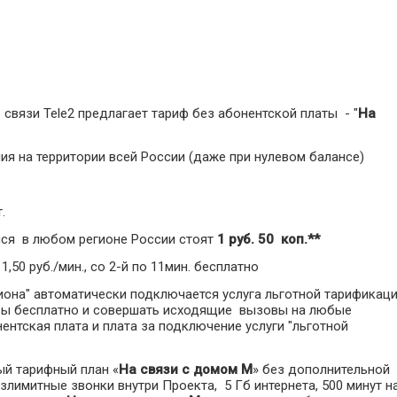
связи Tele2 предлагает тариф без абонентской платы - "
На
я на территории всей России (даже при нулевом балансе)
.
ся в любом регионе России стоят
1 руб. 50 коп.**
 1,50 руб./мин., со 2-й по 11мин. бесплатно
иона" автоматически подключается услуга льготной тарификаци
вы бесплатно и совершать исходящие вызовы на любые
нентская плата и плата за подключение услуги "льготной
ый тарифный план «
На связи с домом M
» без дополнительной
злимитные звонки внутри Проекта, 5 Гб интернета, 500 минут н