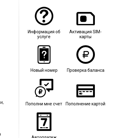
Информация об
Активация SIM-
услуге
карты
Новый номер
Проверка баланса
и,
Пополни мне счет
Пополнение картой
а
Автоплатеж