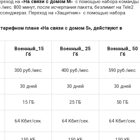
реход на «
На связи с домом M
» с помощью набора команды
/мес. 800 минут, после исчерпания пакета, безлимит на Tele2
 мессенджерах. Переход на «Защитник» с помощью набора
а тарифном плане
«
На связи с домом S
», действуют
в
Военный_15
Военный_ 25
Военный_ 50
Гб
Гб
Гб
300 руб./мес.
400 руб./мес.
590 руб./мес.
30 дней
30 дней
30 дней
15 ГБ
25 ГБ
50 ГБ
64 Кбит/сек.
64 Кбит/сек.
64 Кбит/сек.
150 КБ
150 КБ
150 КБ