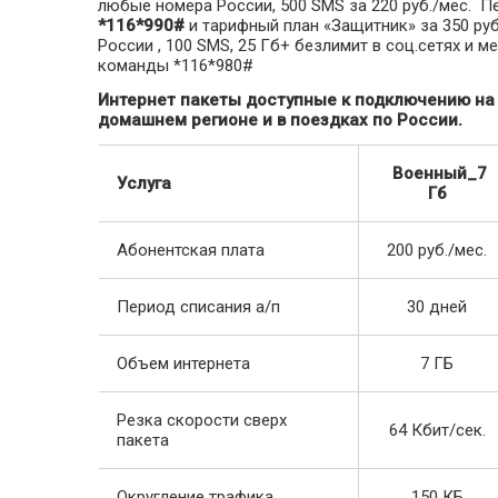
любые номера России, 500 SMS за 220 руб./мес. Пе
*116*990#
и тарифный план «Защитник» за 350 руб.
России , 100 SMS, 25 Гб+ безлимит в соц.сетях и
команды *116*980#
Интернет пакеты доступные к подключению н
домашнем регионе и в поездках по России.
Военный_7
Услуга
Гб
Абонентская плата
200 руб./мес.
Период списания а/п
30 дней
Объем интернета
7 ГБ
Резка скорости сверх
64 Кбит/сек.
пакета
Округление трафика
150 КБ