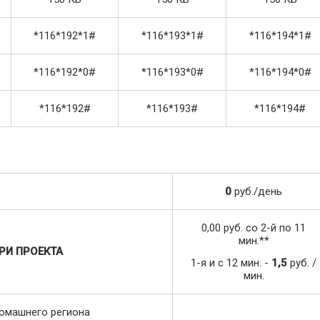
*116*192*1#
*116*193*1#
*116*194*1#
*116*192*0#
*116*193*0#
*116*194*0#
*116*192#
*116*193#
*116*194#
0
руб./день
0,00 руб. со 2-й по 11
мин.**
РИ ПРОЕКТА
1-я и с 12 мин. -
1,5
руб. /
мин.
домашнего региона