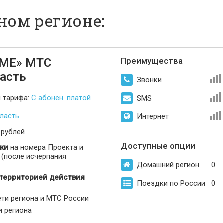
ном регионе:
МЕ» МТС
Преимущества
асть
Звонки
п тарифа:
С абонен. платой
SMS
ласть
Интернет
 рублей
Доступные опции
ки
на номера Проекта и
(после исчерпания
Домашний регион
0
 территорией действия
Поездки по России
0
ети региона и МТС России
и региона