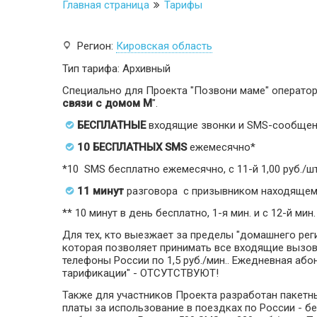
Главная страница
Тарифы
Регион:
Кировская область
Тип тарифа: Архивный
Специально для Проекта "Позвони маме" оператор 
связи с домом M
".
БЕСПЛАТНЫЕ
входящие звонки и SMS-сообщени
10 БЕСПЛАТНЫХ SMS
ежемесячно*
*10 SMS бесплатно ежемесячно, с 11-й 1,00 руб./шт
11 минут
разговора с призывником находящем
** 10 минут в день бесплатно, 1-я мин. и с 12-й мин.
Для тех, кто выезжает за пределы "домашнего рег
которая позволяет принимать все входящие вызо
телефоны России по 1,5 руб./мин.. Ежедневная або
тарификации" - ОТСУТСТВУЮТ!
Также для участников Проекта разработан пакетн
платы за использование в поездках по России - бе