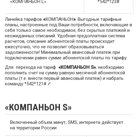
«КОМПАНЬОН L»
*542*123#
Линейка тарифов
«
КОМПАНЬОН
»
: Выгодные тарифные
планы, настроенные под Ваши потребности, включающие в
себя только самое необходимое, без скрытых платежей и
неожиданных списаний. Удобная предоплатная система
расчетов, списание абонентской платы происходит
ежесуточно, что не позволит образовываться
задолженности! Минимальный авансовый платеж при
подключении равен сумме абонентской платы по тарифу.
Для перехода на тариф
«КОМПАНЬОН S»
, необходимо
пополнить счет на сумму равную месячной абонентской
платы (т.е. внести первый авансовый платеж) и набрать
команду *542*121#
«КОМПАНЬОН S»
Включенный объем минут, SMS, интернета действует
на территории России