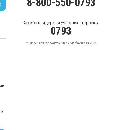
8-800-550-0793
е
Служба поддержки участников проекта
0793
с SIM-карт проекта звонок бесплатный
ии
ки