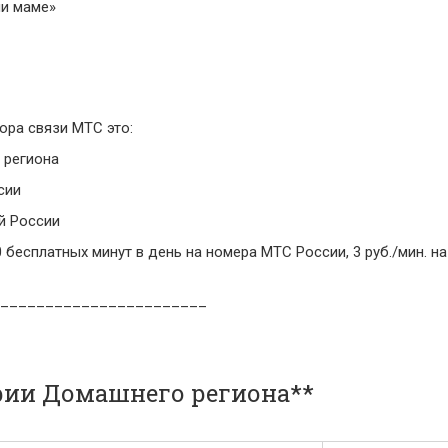
и маме»
ра связи МТС это:
 региона
сии
ей России
 бесплатных минут в день на номера МТС России, 3 руб./мин. на
_______________________
рии Домашнего региона**