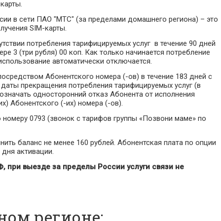
карты.
и в сети ПАО "МТС" (за пределами домашнего региона) – это
лучения SIM-карты.
сутствии потребления тарифицируемых услуг в течение 90 дней
ре 3 (три рубля) 00 коп. Как только начинается потребление
еиспользование автоматически отключается.
осредством Абонентского номера (-ов) в течение 183 дней с
 даты прекращения потребления тарифицируемых услуг (в
т означать односторонний отказ Абонента от исполнения
) Абонентского (-их) номера (-ов).
номеру 0793 (звонок с тарифов группы «Позвони маме» по
ить баланс не менее 160 рублей. Абонентская плата по опции
 дня активации.
, при выезде за пределы России услуги связи не
ном регионе: