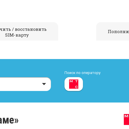
чить / восстановить
Пополни
SIM-карту
Поиск по оператору
аме»