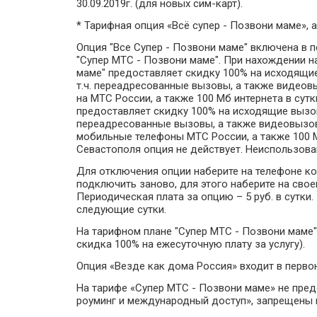
30.09.2019г. (для новых сим-карт).
* Тарифная опция «Всё супер - Позвони маме», а
Опция "Все Супер - Позвони маме" включена в 
"Супер МТС - Позвони маме". При нахождении н
маме" предоставляет скидку 100% на исходящи
т.ч. переадресованные вызовы, а также видеовы
на МТС России, а также 100 Мб интернета в сутк
предоставляет скидку 100% на исходящие вызо
переадресованные вызовы, а также видеовызовы)
мобильные телефоны МТС России, а также 100 М
Севастополя опция не действует. Неиспользова
Для отключения опции наберите на телефоне к
подключить заново, для этого наберите на сво
Периодическая плата за опцию – 5 руб. в сутки
следующие сутки.
На тарифном плане "Супер МТС - Позвони маме" 
скидка 100% на ежесуточную плату за услугу).
Опция «Везде как дома Россия» входит в первон
На тарифе «Супер МТС - Позвони маме» не пре
роуминг и международный доступ», запрещены