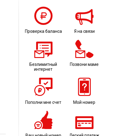
Проверка баланса
Я на связи
Безлимитный
Позвони маме
интернет
Пополни мне счет
Мой номер
Ваш новый номер
Легкий платеж