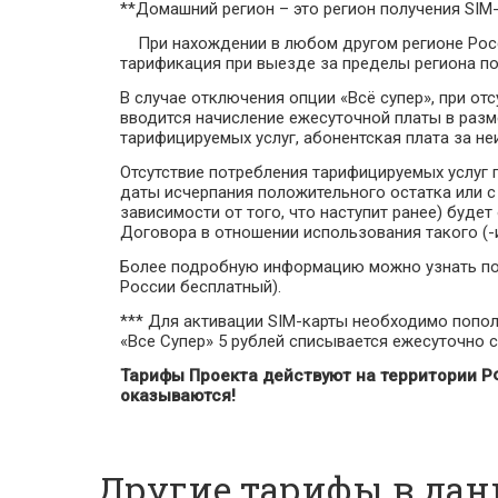
**Домашний регион – это регион получения SIM-
При нахождении в любом другом регионе Росси
тарификация при выезде за пределы региона по
В случае отключения опции «Всё супер», при от
вводится начисление ежесуточной платы в разме
тарифицируемых услуг, абонентская плата за н
Отсутствие потребления тарифицируемых услуг п
даты исчерпания положительного остатка или с
зависимости от того, что наступит ранее) буде
Договора в отношении использования такого (-их
Более подробную информацию можно узнать по 
России бесплатный).
*** Для активации SIM-карты необходимо пополн
«Все Супер» 5 рублей списывается ежесуточно с
Тарифы Проекта действуют на территории РФ
оказываются!
Другие тарифы в дан