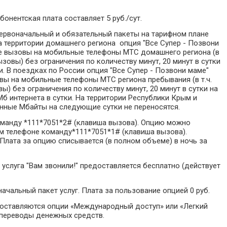
бонентская плата составляет 5 руб./сут.
первоначальный и обязательный пакеты на тарифном плане
а территории домашнего региона опция "Все Супер - Позвони
е вызовы на мобильные телефоны МТС домашнего региона (в
зовы) без ограничения по количеству минут, 20 минут в сутки
и. В поездках по России опция "Все Супер - Позвони маме"
вы на мобильные телефоны МТС региона пребывания (в т.ч.
 без ограничения по количеству минут, 20 минут в сутки на
б интернета в сутки. На территории Республики Крым и
нные Мбайты на следующие сутки не переносятся.
оманду *111*7051*2# (клавиша вызова). Опцию можно
ем телефоне команду*111*7051*1# (клавиша вызова).
. Плата за опцию списывается (в полном объеме) в ночь за
услуга "Вам звонили!" предоставляется бесплатно (действует
ачальный пакет услуг. Плата за пользование опцией 0 руб.
доставляются опции «Международный доступ» или «Легкий
 переводы денежных средств.