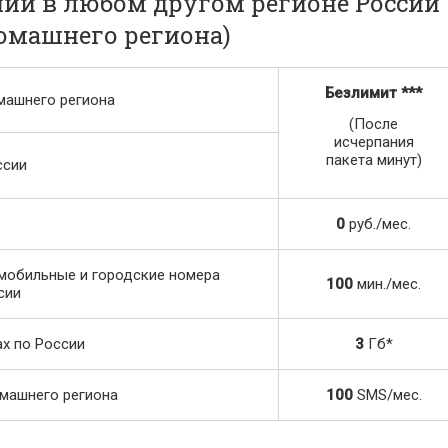
ии в любом другом регионе России
домашнего региона)
Безлимит
***
машнего региона
(После
исчерпания
пакета минут)
ссии
0
руб./мес.
мобильные и городские номера
100
мин./мес.
сии
х по России
3
Гб*
машнего региона
100
SMS/мес.