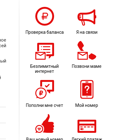
Проверка баланса
Я на связи
ное
сей
вый
Безлимитный
Позвони маме
интернет
й
Пополни мне счет
Мой номер
Ваш новый номер
Легкий платеж