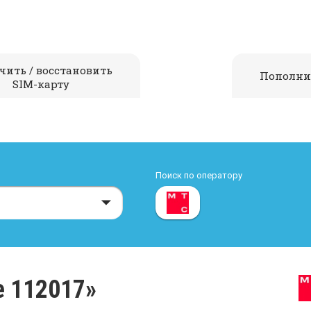
чить / восстановить
Пополни
SIM-карту
Поиск по оператору
е 112017»