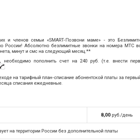
их и членов семьи «SMART-Позвони маме» - это Безлимит
по России! Абсолютно безлимитные звонки на номера МТС в
нета, минут и смс на следующий месяц.**
 необходимо пополнить счет на 240 руб. (т.е. внести пер
еходе на тарифный план-списание абонентской платы за первы
есяца списания ежедневные.
8,00
руб./день
вует на территории России без дополнительной платы