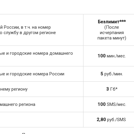
Безлимит***
России, в т.ч. на номер
(После
 службу в другом регионе
исчерпания
пакета минут)
ые и городские номера домашнего
100
мин./мес.
ые и городские номера России
5
руб./мин.
нему региону
3
Гб*
машнего региона
100
SMS/мес.
2,80
руб./SMS