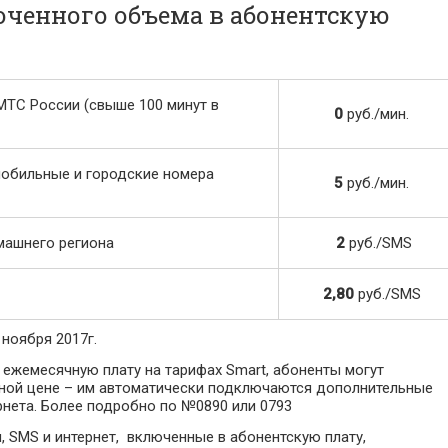
юченного объема в абонентскую
МТС России (свыше 100 минут в
0
руб./мин.
мобильные и городские номера
5
руб./мин.
машнего региона
2
руб./SMS
2,80
руб./SMS
ноября 2017г.
в ежемесячную плату на тарифах Smart, абоненты могут
ной цене – им автоматически подключаются дополнительные
рнета. Более подробно по №0890 или 0793
 SMS и интернет, включенные в абонентскую плату,