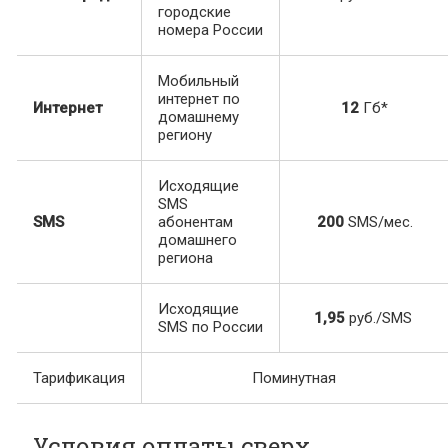
городские
номера России
Мобильный
интернет по
Интернет
12
Гб*
домашнему
региону
Исходящие
SMS
SMS
абонентам
200
SMS/мес.
домашнего
региона
Исходящие
1,95
руб./SMS
SMS по России
Тарификация
Поминутная
Условия оплаты сверх