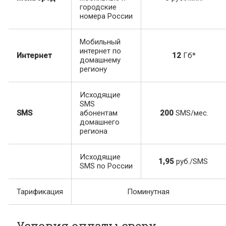
городские
номера России
Мобильный
интернет по
Интернет
12
Гб*
домашнему
региону
Исходящие
SMS
SMS
абонентам
200
SMS/мес.
домашнего
региона
Исходящие
1,95
руб./SMS
SMS по России
Тарификация
Поминутная
Условия оплаты сверх