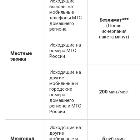
Исходящие
вызовы на
мобильные
телефоны МТС
Безлимит***
домашнего
(После
региона
исчерпания
пакета минут)
Исходящие на
номера МТС
Местные
России
звонки
Исходящие на
другие
мобильные и
городские
200
мин./мес.
номера
домашнего
региона и МТС
России
Исходящие на
другие
Межгород
мобильные и
5
руб./мин.