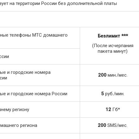
вует на территории России без дополнительной платы
ьные телефоны МТС домашнего
Безлимит
***
(После исчерпания
пакета минут)
ссии
ые и городские номера
200
мин./мес.
сии
ые и городские номера России
5
руб./мин.
нему региону
12
Гб*
машнего региона
200
SMS/мес.