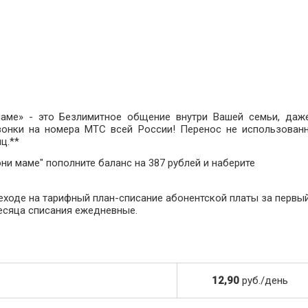
ме» - это Безлимитное общение внутри Вашей семьи, даж
вонки на номера МТС всей России! Перенос не использован
ц.**
и маме" пополните баланс на 387 рублей и наберите
еходе на тарифный план-списание абонентской платы за первы
есяца списания ежедневные.
12,90
руб./день