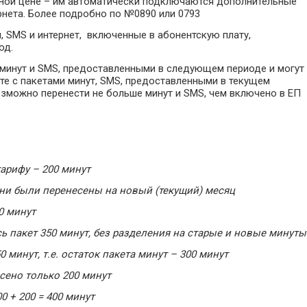
ной цене – им автоматически подключаются дополнительные
рнета. Более подробно по №0890 или 0793
 SMS и интернет, включенные в абонентскую плату,
од.
минут и SMS, предоставленными в следующем периоде и могут
е с пакетами минут, SMS, предоставленными в текущем
зможно перенести не больше минут и SMS, чем включено в ЕП
тарифу – 200 минут
 они были перенесены на новый (текущий) месяц
50 минут
сь пакет 350 минут, без разделения на старые и новые минуты
0 минут, т.е. остаток пакета минут – 300 минут
сено только 200 минут
00 + 200 = 400 минут