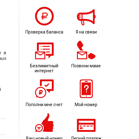
Проверка баланса
Я на связи
е в
ных
Безлимитный
Позвони маме
интернет
й
Пополни мне счет
Мой номер
Ваш новый номер
Легкий платеж