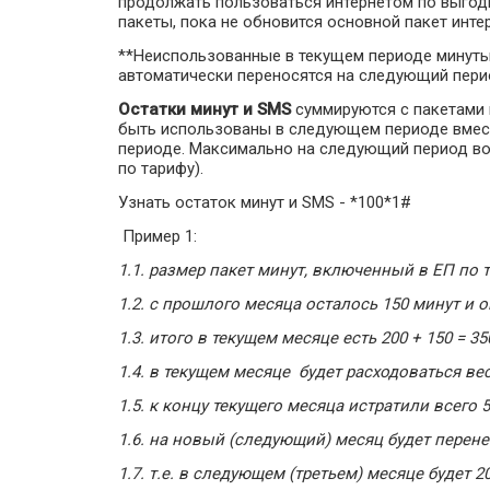
продолжать пользоваться интернетом по выгод
пакеты, пока не обновится основной пакет инте
**Неиспользованные в текущем периоде минуты,
автоматически переносятся на следующий пери
Остатки минут и SMS
суммируются с пакетами 
быть использованы в следующем периоде вмест
периоде. Максимально на следующий период во
по тарифу).
Узнать остаток минут и SMS - *100*1#
Пример 1:
1.1. размер пакет минут, включенный в ЕП по 
1.2. с прошлого месяца осталось 150 минут и
1.3. итого в текущем месяце есть 200 + 150 = 3
1.4. в текущем месяце будет расходоваться ве
1.5. к концу текущего месяца истратили всего 5
1.6. на новый (следующий) месяц будет перене
1.7. т.е. в следующем (третьем) месяце будет 2