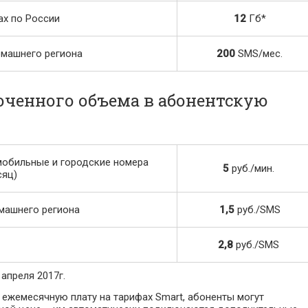
ах по России
12
Гб*
машнего региона
200
SMS/мес.
юченного объема в абонентскую
мобильные и городские номера
5
руб./мин.
сяц)
машнего региона
1,5
руб./SMS
2,8
руб./SMS
апреля 2017г.
в ежемесячную плату на тарифах Smart, абоненты могут