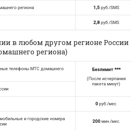
машнего региона
1,5
руб./SMS
2,8
руб./SMS
ии в любом другом регионе России
домашнего региона)
ьные телефоны МТС домашнего
Безлимит
***
(После исчерпания
пакета минут)
ссии
0
руб./мес.
мобильные и городские номера
200
мин./мес.
сии