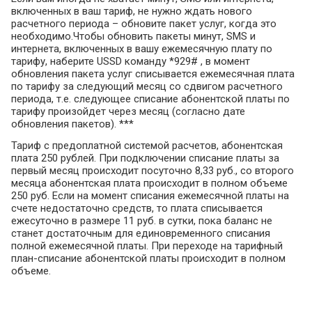
включенных в ваш тариф, не нужно ждать нового
расчетного периода – обновите пакет услуг, когда это
необходимо.Чтобы обновить пакеты минут, SMS и
интернета, включенных в вашу ежемесячную плату по
тарифу, наберите USSD команду *929# , в момент
обновления пакета услуг списывается ежемесячная плата
по тарифу за следующий месяц со сдвигом расчетного
периода, т.е. следующее списание абонентской платы по
тарифу произойдет через месяц (согласно дате
обновления пакетов). ***
Тариф с предоплатной системой расчетов, абонентская
плата 250 рублей. При подключении списание платы за
первый месяц происходит посуточно 8,33 руб., со второго
месяца абонентская плата происходит в полном объеме
250 руб. Если на момент списания ежемесячной платы на
счете недостаточно средств, то плата списывается
ежесуточно в размере 11 руб. в сутки, пока баланс не
станет достаточным для единовременного списания
полной ежемесячной платы. При переходе на тарифный
план-списание абонентской платы происходит в полном
объеме.