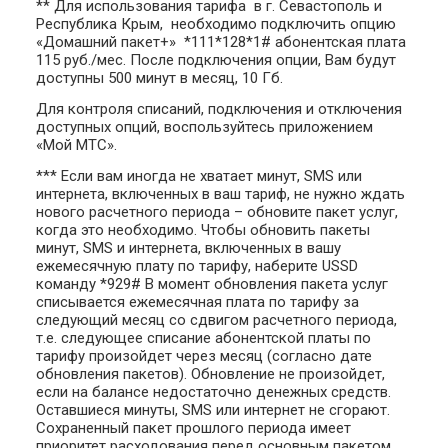
** Для использования тарифа в г. Севастополь и
Республика Крым, необходимо подключить опцию
«Домашний пакет+» *111*128*1# абонентская плата
115 руб./мес. После подключения опции, Вам будут
доступны 500 минут в месяц, 10 Гб.
Для контроля списаний, подключения и отключения
доступных опций, воспользуйтесь приложением
«Мой МТС».
*** Если вам иногда не хватает минут, SMS или
интернета, включенных в ваш тариф, не нужно ждать
нового расчетного периода – обновите пакет услуг,
когда это необходимо. Чтобы обновить пакеты
минут, SMS и интернета, включенных в вашу
ежемесячную плату по тарифу, наберите USSD
команду *929# В момент обновления пакета услуг
списывается ежемесячная плата по тарифу за
следующий месяц со сдвигом расчетного периода,
т.е. следующее списание абонентской платы по
тарифу произойдет через месяц (согласно дате
обновления пакетов). Обновление не произойдет,
если на балансе недостаточно денежных средств.
Оставшиеся минуты, SMS или интернет не сгорают.
Сохраненный пакет прошлого периода имеет
приоритет расходования перед основным пакетом