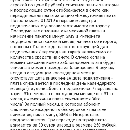
строкой по цене 0 рублей); списание платы за вторые
и последующие сутки отображается в счете как
периодическая плата за опцию «Ежесуточная плата
Позвони маме 012019 в первый месяц при
подключении» с указанием стоимости по тарифу.
Последующее списание ежемесячной платы и
начисление пакетов минут, SMS и Интернета
осуществляется каждый месяц, начиная со второго,
в полном объеме, в день соответствующий дате
подключения / перехода на тариф, независимо от
количества средств на счете. В случае если на
момент списания номер заблокирован, плата будет
списана в момент выхода из блокировки. В случае,
когда в следующем календарном месяце
отсутствует дата аналогичная дате подключения -
плата списывается в последний день календарного
месяца (т.е., если абонент подключился / перешел на
тариф 31го числа, а в следующем месяце нет 31го
числа, ежемесячная плата списывается 30го
числа);За полный месяц, в котором абонент
фактически находился в блокировке - плата не
взимается, пакет минут, SMS и Интернета не
предоставляется. При переходе на тариф плата
взимается за 30 суток вперед в размере 250 рублей,