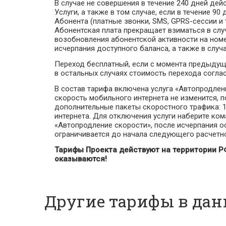
В случае не совершения в течение 240 дней де
Услуги, а также в том случае, если в течение 9
Абонента (платные звонки, SMS, GPRS-сессии и т.
Абонентская плата прекращает взиматься в случ
возобновления абонентской активности на номе
исчерпания доступного баланса, а также в случ
Переход бесплатный, если с момента предыдущ
в остальных случаях стоимость перехода соглас
В состав тарифа включена услуга «Автопродлени
скорость мобильного интернета не изменится, 
дополнительные пакеты скоростного трафика: 16
интернета. Для отключения услуги наберите кома
«Автопродление скорости», после исчерпания ос
ограничивается до начала следующего расчетно
Тарифы Проекта действуют на территории РФ
оказываются!
Другие тарифы в дан