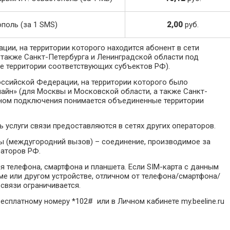
ополь (за 1 SMS)
2,00
руб.
ции, на территории которого находится абонент в сети
 также Санкт-Петербурга и Ленинградской области под
 территории соответствующих субъектов РФ).
оссийской Федерации, на территории которого было
айн» (для Москвы и Московской области, а также Санкт-
оном подключения понимается объединенные территории
ь услуги связи предоставляются в сетях других операторов.
ны (междугородний вызов) – соединение, производимое за
раторов РФ.
 телефона, смартфона и планшета. Если SIM-карта с данным
ме или другом устройстве, отличном от телефона/смартфона/
 связи ограничивается.
бесплатному номеру *102# или в Личном кабинете my.beeline.ru