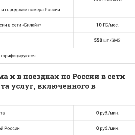
 и городские номера России
сии в сети «Билайн»
10
ГБ/мес.
550
шт./SMS
е тарифицируются
а и в поездках по России в сети
та услуг, включенного в
та
0
руб./мин.
ей России
0
руб./мин.