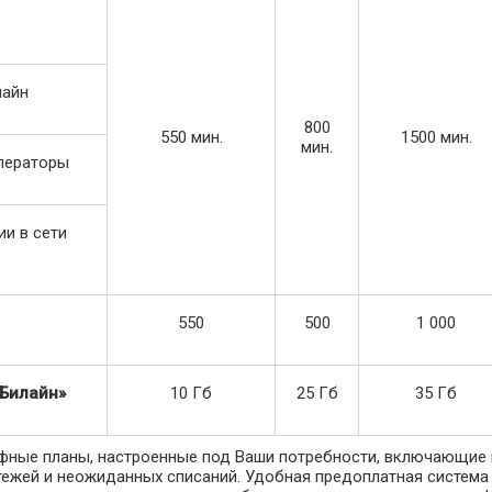
лайн
800
550 мин.
1500 мин.
мин.
ператоры
ии в сети
550
500
1 000
«Билайн»
10 Гб
25 Гб
35 Гб
ифные планы, настроенные под Ваши потребности, включающие 
тежей и неожиданных списаний. Удобная предоплатная система