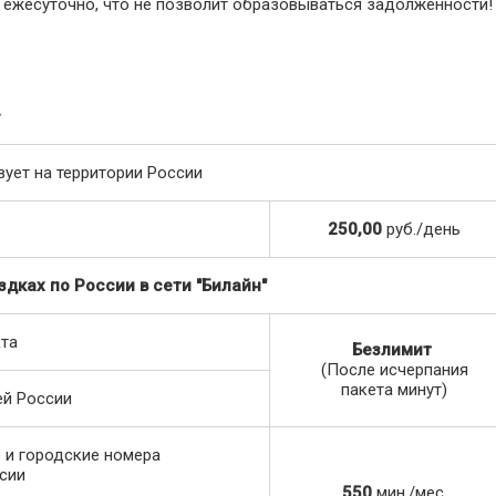
т ежесуточно, что не позволит образовываться задолженности!
»
вует на территории России
250,00
руб./день
дках по России в сети "Билайн"
та
Безлимит
(После исчерпания
пакета минут)
ей России
 и городские номера
сии
550
мин./мес.