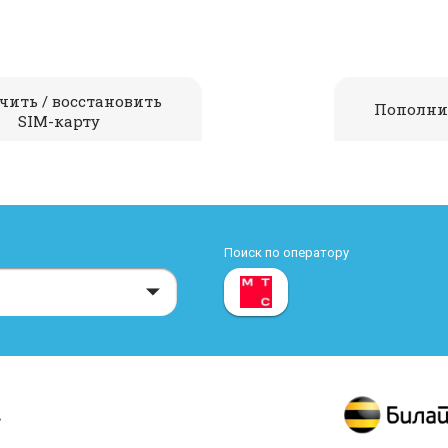
чить / восстановить
Пополни
SIM-карту
Поиск по оператору
»