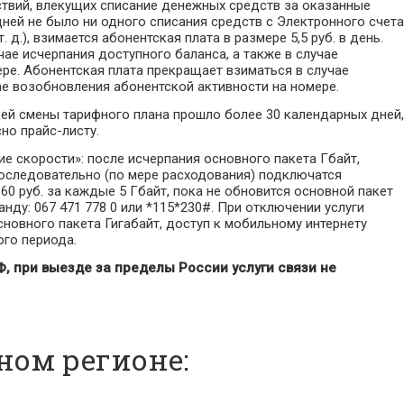
йствий, влекущих списание денежных средств за оказанные
0 дней не было ни одного списания средств с Электронного счета
 д.), взимается абонентская плата в размере 5,5 руб. в день.
ае исчерпания доступного баланса, а также в случае
ре. Абонентская плата прекращает взиматься в случае
ае возобновления абонентской активности на номере.
ей смены тарифного плана прошло более 30 календарных дней,
но прайс-листу.
е скорости»: после исчерпания основного пакета Гбайт,
последовательно (по мере расходования) подключатся
0 руб. за каждые 5 Гбайт, пока не обновится основной пакет
нду: 067 471 778 0 или *115*230#. При отключении услуги
новного пакета Гигабайт, доступ к мобильному интернету
го периода.
, при выезде за пределы России услуги связи не
ном регионе: